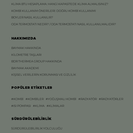
KLİMA BTU HESAPLAMA: HANGİ KAPASİTEDE KLİMA ALMALISINIZ?
KOMBİ KULLANIM ÖNERİLERİ: DOĞRU KOMBİ KULLANIMI
BOYLER NASIL KULLANILIR?
ODA TERMOSTATI NEDİR? / ODA TERMOSTATI NASIL KULLANILMALIDIR?
HAKKIMIZDA
BAYMAK HAKKINDA
KİLOMETRE TAŞLARI
BDR THERMEA GROUP HAKKINDA
BAYMAK AKADEMİ
KİŞİSEL VERİLERİN KORUNMASI VE GİZLİLİK
POPÜLER ETİKETLER
#KOMBİ
#KOMBİLER
#YOĞUŞMALI KOMBİ
#RADYATÖR
#RADYATÖRLER
#ISI POMPASI
#KLİMA
#KLİMALAR
SÜRDÜRÜLEBİLİRLİK
SÜRDÜRÜLEBİLİRLİK YOLCULUĞU