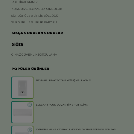
POLİTİKALARIMIZ
KURUMSAL SOSYAL SORUMLULUK
SÜRDÜRÜLEBİLİRLİK SÖZLÜĞÜ
SÜRDÜRÜLEBİLİRLİK RAPORU
SIKÇA SORULAN SORULAR
DİĞER
CİHAZ GÜVENLİK SORGULAMA
POPÜLER ÜRÜNLER
BAYMAK LUNATEC TAM YOĞUŞMALI KOMBİ
ELEGANT PLUS DUVAR TİPİ SPLIT KLİMA
IOTHERM HAVA KAYNAKLI MONOBLOK INVERTER ISI POMPASI