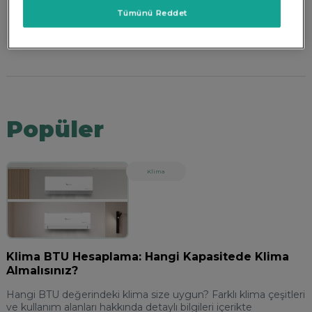
Tümünü Reddet
Popüler
Klima
Klima BTU Hesaplama: Hangi Kapasitede Klima
Almalısınız?
Hangi BTU değerindeki klima size uygun? Farklı klima çeşitleri
ve kullanım alanları hakkında detaylı bilgileri içerikte