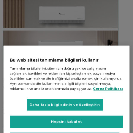
Bu web sitesi tanımlama bilgileri kullanır
Tanımlama bilgilerini; sitemizin doğru şekilde çalışmasını
Klima
sağlamak, içerikleri ve reklamları kişiselleştirmek, sosyal medya
özellikleri sunmak ve site trafiğimizi analiz etmek için kullanıyoruz.
Klima BTU Hesaplama: Hangi Kapasitede
Aynı zamanda site kullanımınızla ilgili bilgileri; sosyal medya,
Klima Almalısınız?
reklamcılık ve analiz ortaklarımızla paylaşıyoruz.
Çerez Politikası
Hangi BTU değerindeki klima size uygun? Farklı klima
Daha fazla bilgi edinin ve özelleştirin
çeşitleri ve kullanım alanları hakkında detaylı bilgileri
içerikte bulabilirsiniz.
Hepsini kabul et
Paylaş
18.10.2024