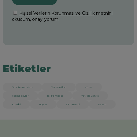
Etiketler
Oda Termostatı
Termosifon
Klima
Termoboyler
Isı Pompası
Yetkili Servis
Kombi
Boyler
Ek Garanti
Kazan