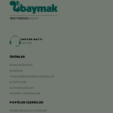
DESTEK HATTI
444 0 235
ÜRÜNLER
ISITMA SİSTEMLERİ
KLİMALAR
YENİLENEBİLİR ENERJİ SİSTEMLERİ
SU ISITICILARI
SU TEKNOLOJİLERİ
KONTROL EKİPMANLARI
POPÜLER İÇERİKLER
KOMBİ NEDEN SUYU ISITMAZ?