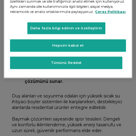
özellikleri sunmak ve site trafiğimizi analiz etmek için kullanıyoruz.
Aynı zamanda site kullanımınızla ilgili bilgileri; sosyal medya,
reklamcılık ve analiz ortaklarımızla paylaşıyoruz.
Çerez Politikası
Daha fazla bilgi edinin ve özelleştirin
Spor salonları ve çok amaçlı tesisler, yüksek tavanlı ve
geniş hacimli alanlara sahiptir. Bu tür yapılarda ticari
kapasitede, güçlü sistemler gereklidir.
Hepsini kabul et
Baymak bu projelerde:
Tümünü Reddet
MAGNUS kazan sistemleri,
Ticari Isı Pompaları ile ana iklimlendirme
çözümünü sunar.
Duş alanları ve soyunma odaları için yüksek sıcak su
ihtiyacı boyler sistemleri ile karşılanırken, destekleyici
alanlarda residential ürünler entegre edilebilir.
Baymak çözümleri sayesinde spor tesisleri: Dengeli
ve konforlu iklimlendirme, yüksek enerji tasarrufu ve
uzun süreli, güvenilir performans elde eder.