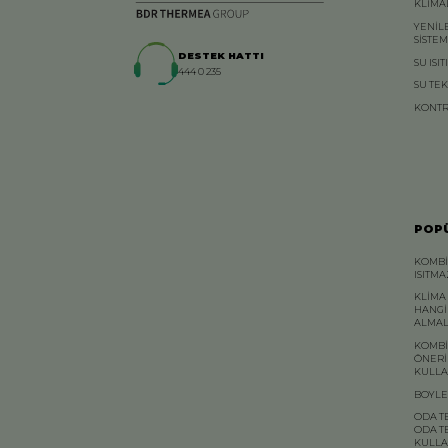
KLİMA
YENİL
SİSTE
DESTEK HATTI
SU ISIT
444 0 235
SU TE
KONTR
POPÜ
KOMBİ
ISITM
KLİMA
HANGİ
ALMAL
KOMBİ
ÖNERİ
KULLA
BOYLE
ODA T
ODA T
KULLA