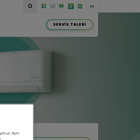
EN
SERVİS TALEBİ
ı
ıyoruz. Aynı
a