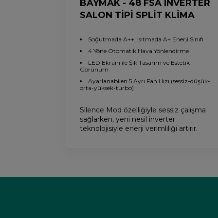
BAYMAK - 48 FSA INVERTER
SALON TİPİ SPLİT KLİMA
Soğutmada A++, Isıtmada A+ Enerji Sınıfı
4 Yöne Otomatik Hava Yönlendirme
LED Ekranı ile Şık Tasarım ve Estetik
Görünüm
Ayarlanabilen 5 Ayrı Fan Hızı (sessiz-düşük-
orta-yüksek-turbo)
Silence Mod özelliğiyle sessiz çalışma
sağlarken, yeni nesil inverter
teknolojisiyle enerji verimliliği artırır.