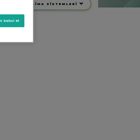
ALON TİPİ KLİMA SİSTEMLERİ
i kabul et