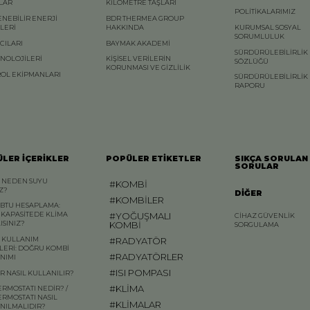
LAR
KİLOMETRE TAŞLARI
POLİTİKALARIMIZ
ENEBİLİR ENERJİ
BDR THERMEA GROUP
MLERİ
HAKKINDA
KURUMSAL SOSYAL
SORUMLULUK
ICILARI
BAYMAK AKADEMİ
SÜRDÜRÜLEBİLİRLİK
KNOLOJİLERİ
KİŞİSEL VERİLERİN
SÖZLÜĞÜ
KORUNMASI VE GİZLİLİK
OL EKİPMANLARI
SÜRDÜRÜLEBİLİRLİK
RAPORU
LER İÇERİKLER
POPÜLER ETİKETLER
SIKÇA SORULAN
SORULAR
 NEDEN SUYU
#KOMBİ
AZ?
DİĞER
#KOMBİLER
 BTU HESAPLAMA:
#YOĞUŞMALI
 KAPASİTEDE KLİMA
CİHAZ GÜVENLİK
KOMBİ
ISINIZ?
SORGULAMA
#RADYATÖR
 KULLANIM
LERİ: DOĞRU KOMBİ
#RADYATÖRLER
NIMI
#ISI POMPASI
R NASIL KULLANILIR?
#KLİMA
ERMOSTATI NEDİR? /
ERMOSTATI NASIL
#KLİMALAR
NILMALIDIR?