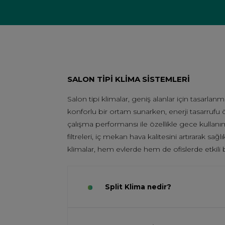
SALON TİPİ KLİMA SİSTEMLERİ
Salon tipi klimalar, geniş alanlar için tasarl
konforlu bir ortam sunarken, enerji tasarrufu öz
çalışma performansı ile özellikle gece kullanım
filtreleri, iç mekan hava kalitesini artırarak s
klimalar, hem evlerde hem de ofislerde etkili b
Split Klima nedir?