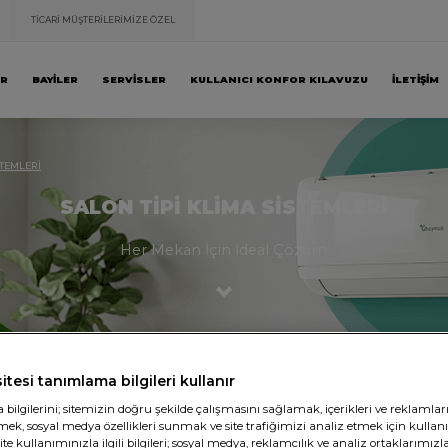
TİCARİ MÜŞTERİLERİMİZE ÖZEL
AR
BAYİLER
SERVİSLER
KULLANICI KONFOR KILAVUZU
İLETİŞİM
STEMLERİ
SALON TİPİ KLİMA SİSTEMLERİ
Her Mekan İçin İdeal Çözüm
itesi tanımlama bilgileri kullanır
ilgilerini; sitemizin doğru şekilde çalışmasını sağlamak, içerikleri ve reklamlar
irmek, sosyal medya özellikleri sunmak ve site trafiğimizi analiz etmek için kullan
e kullanımınızla ilgili bilgileri; sosyal medya, reklamcılık ve analiz ortaklarımızl