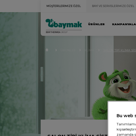
MÜŞTERİLERİMİZE ÖZEL
BAYİ VE SERVİSLERİMİZE ÖZEL
ÜRÜNLER
KAMPANYAL
ÜRÜNLER
KLİMA
SALON TİPİ KLİMA Sİ
Bu web s
Tanımlama b
kişiselleşt
zamanda sit