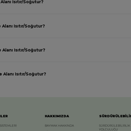
lanı Isıtır/Soğutur?
lanı Isıtır/Soğutur?
Alanı Isıtır/Soğutur?
Alanı Isıtır/Soğutur?
NLER
HAKKIMIZDA
SÜRDÜRÜLEBİLİ
 SİSTEMLERİ
BAYMAK HAKKINDA
SÜRDÜRÜLEBİLİRLİK
YOLCULUĞU