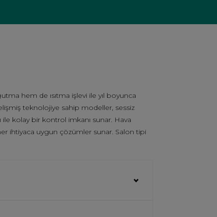
oğutma hem de ısıtma işlevi ile yıl boyunca
 Gelişmiş teknolojiye sahip modeller, sessiz
 ile kolay bir kontrol imkanı sunar. Hava
r, her ihtiyaca uygun çözümler sunar. Salon tipi