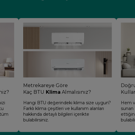
Metrekareye Göre
Doğr
niz?
Kaç BTU
Klima
Almalısınız?
Kulla
izi
Hangi BTU değerindeki klima size uygun?
Hem ve
tu
Farklı klima çeşitleri ve kullanım alanları
sunan d
 tüm
hakkında detaylı bilgileri içerikte
ettiğin
bulabilirsiniz.
bulabili