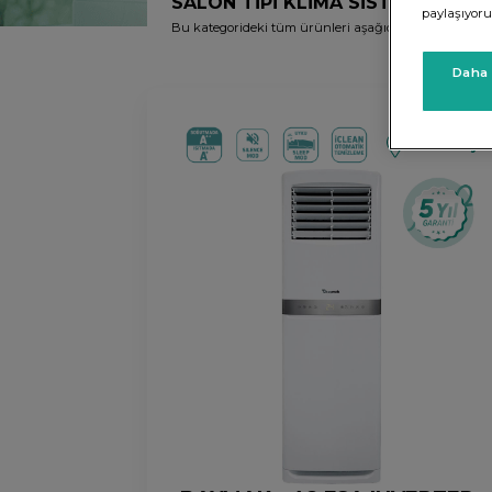
SALON TİPİ KLİMA SİSTEMLERİ
paylaşıyoru
Bu kategorideki tüm ürünleri aşağıda görebilirsiniz.
Daha 
Yetkili Bayi