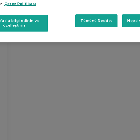
z.
Çerez Politikası
S
fazla bilgi edinin ve
Tümünü Reddet
Hepsin
özelleştirin