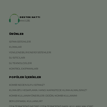
DESTEK HATTI
444 0 235
ÜRÜNLER
ISITMA SİSTEMLERİ
KLİMALAR
YENİLENEBİLİR ENERJİ SİSTEMLERİ
SU ISITICILARI
SU TEKNOLOJİLERİ
KONTROL EKİPMANLARI
POPÜLER İÇERİKLER
KOMBİ NEDEN SUYU ISITMAZ?
KLİMA BTU HESAPLAMA: HANGİ KAPASİTEDE KLİMA ALMALISINIZ?
KOMBİ KULLANIM ÖNERİLERİ: DOĞRU KOMBİ KULLANIMI
BOYLER NASIL KULLANILIR?
ODA TERMOSTATI NEDİR? / ODA TERMOSTATI NASIL KULLANILMALIDIR?