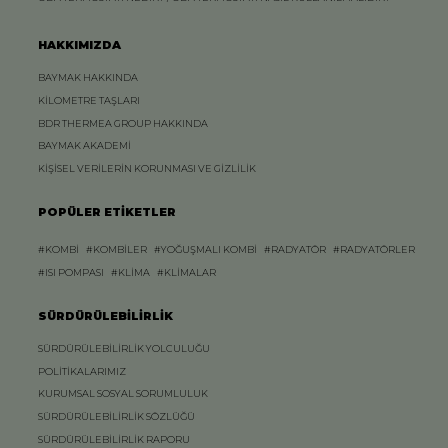
HAKKIMIZDA
BAYMAK HAKKINDA
KİLOMETRE TAŞLARI
BDR THERMEA GROUP HAKKINDA
BAYMAK AKADEMİ
KİŞİSEL VERİLERİN KORUNMASI VE GİZLİLİK
POPÜLER ETİKETLER
#KOMBİ
#KOMBİLER
#YOĞUŞMALI KOMBİ
#RADYATÖR
#RADYATÖRLER
#ISI POMPASI
#KLİMA
#KLİMALAR
SÜRDÜRÜLEBİLİRLİK
SÜRDÜRÜLEBİLİRLİK YOLCULUĞU
POLİTİKALARIMIZ
KURUMSAL SOSYAL SORUMLULUK
SÜRDÜRÜLEBİLİRLİK SÖZLÜĞÜ
SÜRDÜRÜLEBİLİRLİK RAPORU