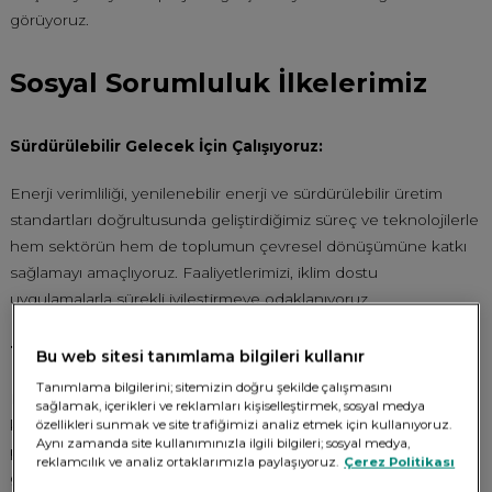
görüyoruz.
Sosyal Sorumluluk İlkelerimiz
Sürdürülebilir Gelecek İçin Çalışıyoruz:
Enerji verimliliği, yenilenebilir enerji ve sürdürülebilir üretim
standartları doğrultusunda geliştirdiğimiz süreç ve teknolojilerle
hem sektörün hem de toplumun çevresel dönüşümüne katkı
sağlamayı amaçlıyoruz. Faaliyetlerimizi, iklim dostu
uygulamalarla sürekli iyileştirmeye odaklanıyoruz.
Topluma Değer Katıyoruz:
Bu web sitesi tanımlama bilgileri kullanır
Tanımlama bilgilerini; sitemizin doğru şekilde çalışmasını
Eğitim, bilim, çevre ve toplumsal gelişim alanlarında yenilikçi ve
sağlamak, içerikleri ve reklamları kişiselleştirmek, sosyal medya
kalıcı etki yaratan projeler üretiyoruz. İş birlikleri, destek
özellikleri sunmak ve site trafiğimizi analiz etmek için kullanıyoruz.
Aynı zamanda site kullanımınızla ilgili bilgileri; sosyal medya,
programları ve sosyal fayda odaklı çalışmalarımızla toplumun
reklamcılık ve analiz ortaklarımızla paylaşıyoruz.
Çerez Politikası
gelişimine aktif katkı sunuyoruz.