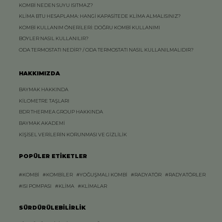
KOMBİ NEDEN SUYU ISITMAZ?
KLİMA BTU HESAPLAMA: HANGİ KAPASİTEDE KLİMA ALMALISINIZ?
KOMBİ KULLANIM ÖNERİLERİ: DOĞRU KOMBİ KULLANIMI
BOYLER NASIL KULLANILIR?
ODA TERMOSTATI NEDİR? / ODA TERMOSTATI NASIL KULLANILMALIDIR?
HAKKIMIZDA
BAYMAK HAKKINDA
KİLOMETRE TAŞLARI
BDR THERMEA GROUP HAKKINDA
BAYMAK AKADEMİ
KİŞİSEL VERİLERİN KORUNMASI VE GİZLİLİK
POPÜLER ETİKETLER
#KOMBİ
#KOMBİLER
#YOĞUŞMALI KOMBİ
#RADYATÖR
#RADYATÖRLER
#ISI POMPASI
#KLİMA
#KLİMALAR
SÜRDÜRÜLEBİLİRLİK