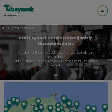
YETKİLİ SERVİSLER
Profesyonel Servis Desteğimizle
Hizmetinizdeyiz
Aradığınız Baymak yetkili servisine ulaşmak için
aşağıdaki
kutucuklardan size yakın il ve ilçe seçimini yapmanız
yeterli.