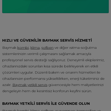
HIZLI VE GÜVENİLİR BAYMAK SERVİS HİZMETİ
Baymak
kombi
,
klima
,
şofben
ve diğer ısıtma-soğutma
sistemlerinizin verimli çalışmasını sağlamak amacıyla
profesyonel servis desteği sağlıyoruz. Deneyimli ekiplerimiz,
cihazlarınızdaki sorunları kısa sürede belirleyerek en etkili
çözümleri uygular. Düzenli bakım ve onarım hizmetleri ile
cihazlarınızın performansı yükseltilirken, enerji tüketiminiz de
azalır.
Baymak yetkili servis
güvencesiyle hem maliyetlerinizi
dengeleyin hem de kesintisiz konforun keyfini sürün.
BAYMAK YETKİLİ SERVİS İLE GÜVENDE OLUN
Baymak
kombi
,
klima
,
şofben
,
ısı pompası
,
termosifon
ve