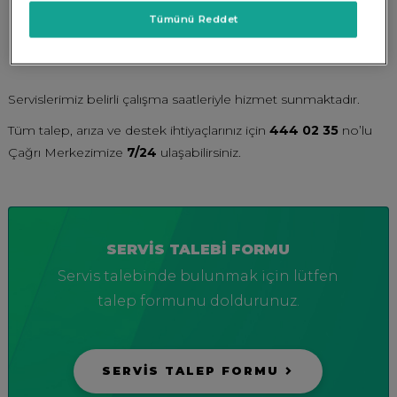
Tümünü Reddet
Servislerimiz belirli çalışma saatleriyle hizmet sunmaktadır.
Tüm talep, arıza ve destek ihtiyaçlarınız için
444 02 35
no’lu
Çağrı Merkezimize
7/24
ulaşabilirsiniz.
SERVİS TALEBİ FORMU
Servis talebinde bulunmak için lütfen
talep formunu doldurunuz.
SERVİS TALEP FORMU