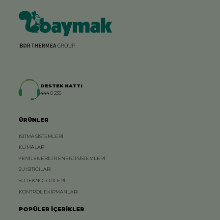
DESTEK HATTI
444 0 235
ÜRÜNLER
ISITMA SİSTEMLERİ
KLİMALAR
YENİLENEBİLİR ENERJİ SİSTEMLERİ
SU ISITICILARI
SU TEKNOLOJİLERİ
KONTROL EKİPMANLARI
POPÜLER İÇERİKLER