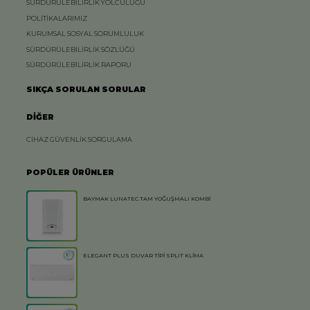
SÜRDÜRÜLEBİLİRLİK YOLCULUĞU
POLİTİKALARIMIZ
KURUMSAL SOSYAL SORUMLULUK
SÜRDÜRÜLEBİLİRLİK SÖZLÜĞÜ
SÜRDÜRÜLEBİLİRLİK RAPORU
SIKÇA SORULAN SORULAR
DİĞER
CİHAZ GÜVENLİK SORGULAMA
POPÜLER ÜRÜNLER
BAYMAK LUNATEC TAM YOĞUŞMALI KOMBİ
ELEGANT PLUS DUVAR TİPİ SPLIT KLİMA