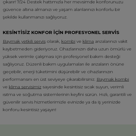
çıkarır! 7/24 Destek hattımızla her mevsimde konforunuzu
güvence altına almanızı ve yaşam alanlarınızı konforlu bir
şekilde kullanmanızı sağlıyoruz.
KESİNTİSİZ KONFOR İÇİN PROFESYONEL SERVİS
Baymak yetkili servis
olarak,
kombi
ve
klima
arızalarınızı vakit
kaybetmeden gideriyoruz. Cihazlarınızın daha uzun ömürlü ve
yüksek verimle çalışması için profesyonel bakım desteği
sağlıyoruz. Düzenli bakım uygulamaları ile arızaların önüne
geçebilir, enerji tüketimini düşürebilir ve cihazlarınızın
performansını en üst seviyeye çıkarabilirsiniz.
Baymak kombi
ve
klima servisimiz
sayesinde kesintisiz sıcak suyun, verimli
ısıtma ve soğutma sistemlerinin keyfini sürün. Hızlı, garantili ve
güvenilir servis hizmetlerimizle evinizde ya da iş yerinizde
konforu kesintisiz yaşayın!