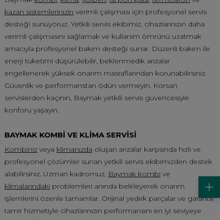
kazan sistemlerinizin
verimli çalışması için profesyonel servis
desteği sunuyoruz. Yetkili servis ekibimiz, cihazlarınızın daha
verimli çalışmasını sağlamak ve kullanım ömrünü uzatmak
amacıyla profesyonel bakım desteği sunar. Düzenli bakım ile
enerji tüketimi düşürülebilir, beklenmedik arızalar
engellenerek yüksek onarım masraflarından korunabilirsiniz.
Güvenlik ve performanstan ödün vermeyin. Korsan
servislerden kaçının, Baymak yetkili servis güvencesiyle
konforu yaşayın.
BAYMAK KOMBİ VE KLİMA SERVİSİ
Kombiniz
veya
klimanızda
oluşan arızalar karşısında hızlı ve
profesyonel çözümler sunan yetkili servis ekibimizden destek
alabilirsiniz. Uzman kadromuz,
Baymak kombi
ve
klimalarındaki
problemleri anında belirleyerek onarım
işlemlerini özenle tamamlar. Orijinal yedek parçalar ve garantili
tamir hizmetiyle cihazlarınızın performansını en iyi seviyeye