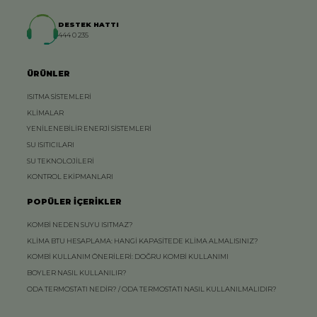
DESTEK HATTI
444 0 235
ÜRÜNLER
ISITMA SİSTEMLERİ
KLİMALAR
YENİLENEBİLİR ENERJİ SİSTEMLERİ
SU ISITICILARI
SU TEKNOLOJİLERİ
KONTROL EKİPMANLARI
POPÜLER İÇERİKLER
KOMBİ NEDEN SUYU ISITMAZ?
KLİMA BTU HESAPLAMA: HANGİ KAPASİTEDE KLİMA ALMALISINIZ?
KOMBİ KULLANIM ÖNERİLERİ: DOĞRU KOMBİ KULLANIMI
BOYLER NASIL KULLANILIR?
ODA TERMOSTATI NEDİR? / ODA TERMOSTATI NASIL KULLANILMALIDIR?