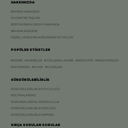
HAKKIMIZDA
BAYMAK HAKKINDA
KİLOMETRE TAŞLARI
BDR THERMEA GROUP HAKKINDA
BAYMAK AKADEMİ
KİŞİSEL VERİLERİN KORUNMASI VE GİZLİLİK
POPÜLER ETİKETLER
#KOMBİ
#KOMBİLER
#YOĞUŞMALI KOMBİ
#RADYATÖR
#RADYATÖRLER
#ISI POMPASI
#KLİMA
#KLİMALAR
SÜRDÜRÜLEBİLİRLİK
SÜRDÜRÜLEBİLİRLİK YOLCULUĞU
POLİTİKALARIMIZ
KURUMSAL SOSYAL SORUMLULUK
SÜRDÜRÜLEBİLİRLİK SÖZLÜĞÜ
SÜRDÜRÜLEBİLİRLİK RAPORU
SIKÇA SORULAN SORULAR