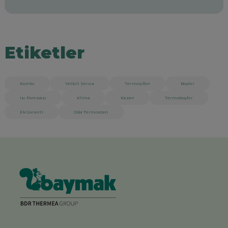
Etiketler
Kombi
Yetkili Servis
Termosifon
Boyler
Isı Pompası
Klima
Kazan
Termoboyler
Ek Garanti
Oda Termostatı