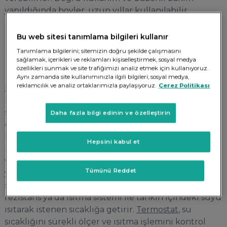
yapıldığında
boyler
, uzun yıllar kullanılabilir.
Bu web sitesi tanımlama bilgileri kullanır
Boyler Nasıl Çalışır?
Tanımlama bilgilerini; sitemizin doğru şekilde çalışmasını
sağlamak, içerikleri ve reklamları kişiselleştirmek, sosyal medya
özellikleri sunmak ve site trafiğimizi analiz etmek için kullanıyoruz.
Aynı zamanda site kullanımınızla ilgili bilgileri; sosyal medya,
reklamcılık ve analiz ortaklarımızla paylaşıyoruz.
Çerez Politikası
Boyler
, sıcak suyu depolama ve ihtiyaç dahilinde
kullanıma sunma temeline dayanır. Sıcak su boyler
sayesinde depolanarak, kullanıcıların
Daha fazla bilgi edinin ve özelleştirin
gereksinimlerini karşılar.
Boyler çalışma prensibi
basit bir döngüye sahiptir. Bir depolama tankı;
Hepsini kabul et
rezistans ya da ısıtma sistemi, termostat ve emniyet
valfi gibi bileşenlerden oluşur. Depolama tankı,
Tümünü Reddet
yalıtılmış bir kap içerisinde yer alır. Böylece sıcak
suyu depolar ve ihtiyaç anında işleme alır. Boyler
rezistans ya da ısıtma sistemi ile tankın içindeki suyu
ısıtarak istenen sıcaklığa getirir.
Termostat
, su
sıcaklığını sürekli ölçer ve ısıtma işlemini kontrol