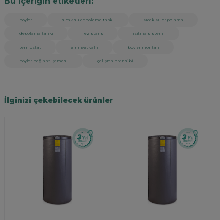
Bu içeriğin etiketleri:
boyler
sıcak su depolama tankı
sıcak su depolama
depolama tankı
rezistans
ısıtma sistemi
termostat
emniyet valfi
boyler montajı
boyler bağlantı şeması
çalışma prensibi
İlginizi çekebilecek ürünler