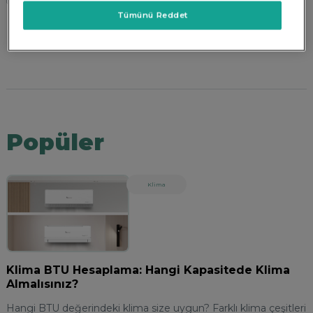
Tümünü Reddet
Popüler
Klima
Klima BTU Hesaplama: Hangi Kapasitede Klima
Almalısınız?
Hangi BTU değerindeki klima size uygun? Farklı klima çeşitleri