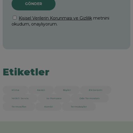
Etiketler
Klima
Kazan
Boyler
Ek Garanti
Yetkili Servis
Isı Pompası
Oda Termostatı
Termosifon
Kombi
Termoboyler