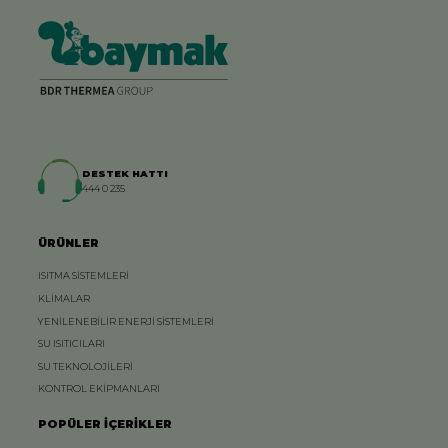
DESTEK HATTI
444 0 235
ÜRÜNLER
ISITMA SİSTEMLERİ
KLİMALAR
YENİLENEBİLİR ENERJİ SİSTEMLERİ
SU ISITICILARI
SU TEKNOLOJİLERİ
KONTROL EKİPMANLARI
POPÜLER İÇERİKLER