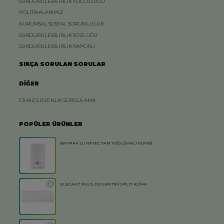
SÜRDÜRÜLEBİLİRLİK YOLCULUĞU
POLİTİKALARIMIZ
KURUMSAL SOSYAL SORUMLULUK
SÜRDÜRÜLEBİLİRLİK SÖZLÜĞÜ
SÜRDÜRÜLEBİLİRLİK RAPORU
SIKÇA SORULAN SORULAR
DİĞER
CİHAZ GÜVENLİK SORGULAMA
POPÜLER ÜRÜNLER
BAYMAK LUNATEC TAM YOĞUŞMALI KOMBİ
ELEGANT PLUS DUVAR TİPİ SPLIT KLİMA