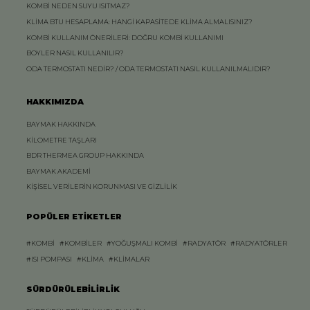
KOMBİ NEDEN SUYU ISITMAZ?
KLİMA BTU HESAPLAMA: HANGİ KAPASİTEDE KLİMA ALMALISINIZ?
KOMBİ KULLANIM ÖNERİLERİ: DOĞRU KOMBİ KULLANIMI
BOYLER NASIL KULLANILIR?
ODA TERMOSTATI NEDİR? / ODA TERMOSTATI NASIL KULLANILMALIDIR?
HAKKIMIZDA
BAYMAK HAKKINDA
KİLOMETRE TAŞLARI
BDR THERMEA GROUP HAKKINDA
BAYMAK AKADEMİ
KİŞİSEL VERİLERİN KORUNMASI VE GİZLİLİK
POPÜLER ETİKETLER
#KOMBİ
#KOMBİLER
#YOĞUŞMALI KOMBİ
#RADYATÖR
#RADYATÖRLER
#ISI POMPASI
#KLİMA
#KLİMALAR
SÜRDÜRÜLEBİLİRLİK