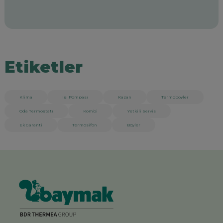
Etiketler
Klima
Isı Pompası
Kazan
Termoboyler
Oda Termostatı
Kombi
Yetkili Servis
Ek Garanti
Termosifon
Boyler