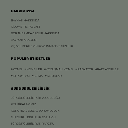
HAKKIMIZDA
BAYMAK HAKKINDA
KİLOMETRE TAŞLARI
BDR THERMEA GROUP HAKKINDA
BAYMAK AKADEMİ
KİŞİSEL VERİLERİN KORUNMASI VE GİZLİLİK
POPÜLER ETİKETLER
#KOMBİ
#KOMBİLER
#YOĞUŞMALI KOMBİ
#RADYATÖR
#RADYATÖRLER
#ISI POMPASI
#KLİMA
#KLİMALAR
SÜRDÜRÜLEBİLİRLİK
SÜRDÜRÜLEBİLİRLİK YOLCULUĞU
POLİTİKALARIMIZ
KURUMSAL SOSYAL SORUMLULUK
SÜRDÜRÜLEBİLİRLİK SÖZLÜĞÜ
SÜRDÜRÜLEBİLİRLİK RAPORU