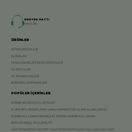
DESTEK HATTI
444 0 235
ÜRÜNLER
ISITMA SİSTEMLERİ
KLİMALAR
YENİLENEBİLİR ENERJİ SİSTEMLERİ
SU ISITICILARI
SU TEKNOLOJİLERİ
KONTROL EKİPMANLARI
POPÜLER İÇERİKLER
KOMBİ NEDEN SUYU ISITMAZ?
KLİMA BTU HESAPLAMA: HANGİ KAPASİTEDE KLİMA ALMALISINIZ?
KOMBİ KULLANIM ÖNERİLERİ: DOĞRU KOMBİ KULLANIMI
BOYLER NASIL KULLANILIR?
ODA TERMOSTATI NEDİR? / ODA TERMOSTATI NASIL KULLANILMALIDIR?