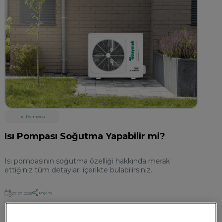
Isı Pompası
Isı Pompası Soğutma Yapabilir mi?
Isı pompasının soğutma özelliği hakkında merak
ettiğiniz tüm detayları içerikte bulabilirsiniz.
Paylaş
27.07.2025