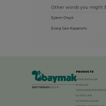
Other words you might b
Eylem Onyılı
Enerji Geri Kazanımı
PRODUCTS
ISITMA SİSTEMLERİ
KLİMALAR
YENİLENEBİLİR ENERJİ S
SU ISITICILARI
SU TEKNOLOJİLERİ