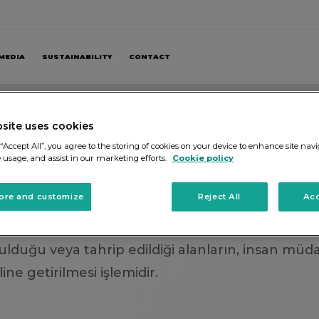
MEDIA
SUSTAINABILITY
CONTACT
site uses cookies
ORASYON
“Accept All”, you agree to the storing of cookies on your device to enhance site navi
e usage, and assist in our marketing efforts.
Cookie policy
ore and customize
Reject All
Acc
lduğu veya tahrip edildiği alanların, insan müd
ine getirilmesi işlemidir.