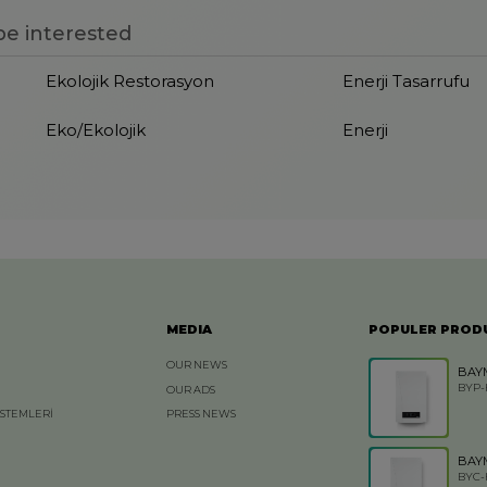
e interested
Ekolojik Restorasyon
Enerji Tasarrufu
Eko/Ekolojik
Enerji
MEDIA
POPULER PROD
OUR NEWS
BAY
BYP-
OUR ADS
İSTEMLERİ
PRESS NEWS
BAY
BYC-