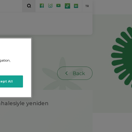
TR
gation,
ept All
ahalesiyle yeniden