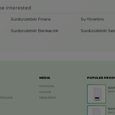
e interested
Sürdürülebilir Finans
Su Yönetimi
Sürdürülebilir Bankacılık
Sürdürülebilir Sa
MEDIA
POPULER PROD
OUR NEWS
BAY
BYP-
OUR ADS
İSTEMLERİ
PRESS NEWS
BAY
BYC-