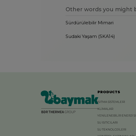
Other words you might b
Sürdürülebilir Mimari
Sudaki Yaşam (SKA14)
PRODUCTS
ISITMA SİSTEMLERİ
KLİMALAR
YENİLENEBİLİR ENERJİ S
SU ISITICILARI
SU TEKNOLOJİLERİ