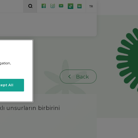
TR
gation,
ept All
ı unsurların birbirini