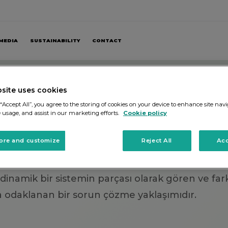
MEDIA
SUSTAINABILITY
CONTACT
site uses cookies
ESI
“Accept All”, you agree to the storing of cookies on your device to enhance site navi
e usage, and assist in our marketing efforts.
Cookie policy
ore and customize
Reject All
Acc
inamik bir sistemin parçası olarak gören ve farkl
ya odaklanan bir sorun çözme yaklaşımıdır.