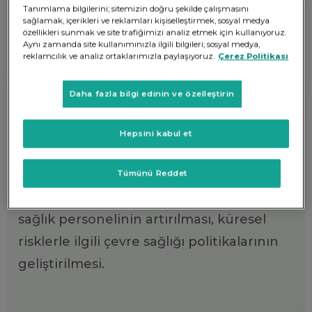
Tanımlama bilgilerini; sitemizin doğru şekilde çalışmasını
yitirdi.
sağlamak, içerikleri ve reklamları kişiselleştirmek, sosyal medya
özellikleri sunmak ve site trafiğimizi analiz etmek için kullanıyoruz.
Aynı zamanda site kullanımınızla ilgili bilgileri; sosyal medya,
reklamcılık ve analiz ortaklarımızla paylaşıyoruz.
Çerez Politikası
Hedef;
2030’a kadar, küresel anne ölüm
oranını her 100.000 doğumda 70’in altına
Daha fazla bilgi edinin ve özelleştirin
indirmek.
Hepsini kabul et
NASIL?
Bulaşıcı olmayan hastalıklarla
mücadelenin güçlendirilmesi, önleyici
Tümünü Reddet
sağlık hizmetleri, nüfus başına düşen
sağlık personelinin artırılması, küresel
risklerle ilgili çevre sağlığı politikalarının
geliştirilmesi.