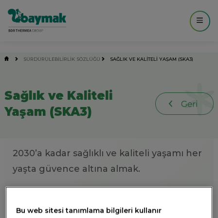
------------- MAIN ----------------- -->
SÜRDÜRÜLEBİLİRLİK SÖZLÜĞÜ
SAĞLIK VE KALITELI YAŞAM (SKA3)
Sağlık ve Kaliteli
Yaşam (SKA3)
2030’a kadar sağlıklı ve kaliteli yaşamı her
yaşta güvence altına almak.
2021 yılında 5 milyon çocuk, daha beşinci
Bu web sitesi tanımlama bilgileri kullanır
doğum günlerini kutlayamadan hayatını