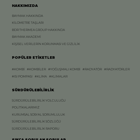
HAKKIMIZDA
BAYMAK HAKKINDA
KİLOMETRE TAŞLARI
BDR THERMEA GROUP HAKKINDA
BAYMAK AKADEMİ
KİŞİSEL VERİLERİN KORUNMASI VE GİZLİLİK
POPÜLER ETİKETLER
#KOMBİ
#KOMBİLER
#YOĞUŞMALI KOMBİ
#RADYATÖR
#RADYATÖRLER
#ISI POMPASI
#KLİMA
#KLİMALAR
SÜRDÜRÜLEBİLİRLİK
SÜRDÜRÜLEBİLİRLİK YOLCULUĞU
POLİTİKALARIMIZ
KURUMSAL SOSYAL SORUMLULUK
SÜRDÜRÜLEBİLİRLİK SÖZLÜĞÜ
SÜRDÜRÜLEBİLİRLİK RAPORU
SIKÇA SORULAN SORULAR