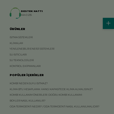
DESTEK HATTI
444 0 235
ÜRÜNLER
ISITMA SİSTEMLERİ
KLİMALAR
YENİLENEBİLİR ENERJİ SİSTEMLERİ
SU ISITICILARI
SU TEKNOLOJİLERİ
KONTROL EKİPMANLARI
POPÜLER İÇERİKLER
KOMBİ NEDEN SUYU ISITMAZ?
KLİMA BTU HESAPLAMA: HANGİ KAPASİTEDE KLİMA ALMALISINIZ?
KOMBİ KULLANIM ÖNERİLERİ: DOĞRU KOMBİ KULLANIMI
BOYLER NASIL KULLANILIR?
ODA TERMOSTATI NEDİR? / ODA TERMOSTATI NASIL KULLANILMALIDIR?