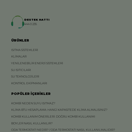
DESTEK HATTI
444 0 235
ÜRÜNLER
ISITMA SİSTEMLERİ
KLİMALAR
YENİLENEBİLİR ENERJİ SİSTEMLERİ
SU ISITICILARI
SU TEKNOLOJİLERİ
KONTROL EKİPMANLARI
POPÜLER İÇERİKLER
KOMBİ NEDEN SUYU ISITMAZ?
KLİMA BTU HESAPLAMA: HANGİ KAPASİTEDE KLİMA ALMALISINIZ?
KOMBİ KULLANIM ÖNERİLERİ: DOĞRU KOMBİ KULLANIMI
BOYLER NASIL KULLANILIR?
ODA TERMOSTATI NEDİR? / ODA TERMOSTATI NASIL KULLANILMALIDIR?