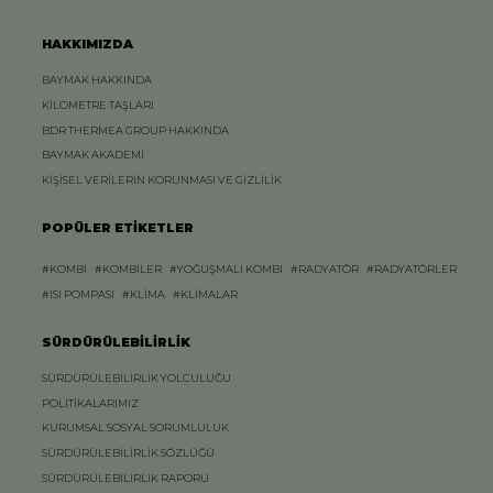
HAKKIMIZDA
BAYMAK HAKKINDA
KİLOMETRE TAŞLARI
BDR THERMEA GROUP HAKKINDA
BAYMAK AKADEMİ
KİŞİSEL VERİLERİN KORUNMASI VE GİZLİLİK
POPÜLER ETİKETLER
#KOMBİ
#KOMBİLER
#YOĞUŞMALI KOMBİ
#RADYATÖR
#RADYATÖRLER
#ISI POMPASI
#KLİMA
#KLİMALAR
SÜRDÜRÜLEBİLİRLİK
SÜRDÜRÜLEBİLİRLİK YOLCULUĞU
POLİTİKALARIMIZ
KURUMSAL SOSYAL SORUMLULUK
SÜRDÜRÜLEBİLİRLİK SÖZLÜĞÜ
SÜRDÜRÜLEBİLİRLİK RAPORU