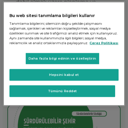
dahil olmak üzere planlama ve
yapım sürecinin her yönünü
Bu web sitesi tanımlama bilgileri kullanır
kapsıyan bu mimari, ısıtma,
Tanımlama bilgilerini; sitemizin doğru şekilde çalışmasını
soğutma, atık ve havalandırma
sağlamak, içerikleri ve reklamları kişiselleştirmek, sosyal medya
özellikleri sunmak ve site trafiğimizi analiz etmek için kullanıyoruz.
sistemlerinin tasarımı, uygulaması,
Aynı zamanda site kullanımınızla ilgili bilgileri; sosyal medya,
reklamcılık ve analiz ortaklarımızla paylaşıyoruz.
Çerez Politikası
yapının doğal peyzaja entegrasyonu
dahil her süreci çevrenin iyiliği
Daha fazla bilgi edinin ve özelleştirin
gözeterek hayata geçirir.
Hepsini kabul et
Tümünü Reddet