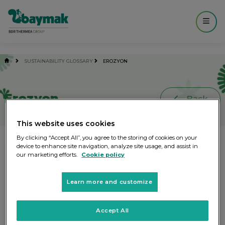
------------- MAIN ----------------- -->
SUSTAINABILITY GLOSSARY
EROZYON
Erozyon
This website uses cookies
By clicking “Accept All”, you agree to the storing of cookies on your
Toprağın rüzgâr, yağış, sel veya akarsu
device to enhance site navigation, analyze site usage, and assist in
our marketing efforts.
Cookie policy
gibi dış etkenler tarafından taşındığı
jeolojik süreç.
Learn more and customize
Accept All
Other words you might be interested