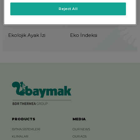
Ekolojik Tarım
Endüstriyel Ekoloji
Reject All
Ekolojik Vatandaşlık
Ekosistem Hizmetleri
Ekolojik Ayak İzi
Eko İndeksi
PRODUCTS
MEDIA
ISITMA SİSTEMLERİ
OUR NEWS
KLİMALAR
OUR ADS