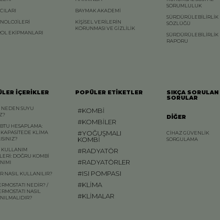
SORUMLULUK
ICILARI
BAYMAK AKADEMİ
SÜRDÜRÜLEBİLİRLİK
KNOLOJİLERİ
KİŞİSEL VERİLERİN
SÖZLÜĞÜ
KORUNMASI VE GİZLİLİK
OL EKİPMANLARI
SÜRDÜRÜLEBİLİRLİK
RAPORU
LER İÇERİKLER
POPÜLER ETİKETLER
SIKÇA SORULAN
SORULAR
 NEDEN SUYU
#KOMBİ
AZ?
DİĞER
#KOMBİLER
 BTU HESAPLAMA:
#YOĞUŞMALI
 KAPASİTEDE KLİMA
CİHAZ GÜVENLİK
KOMBİ
ISINIZ?
SORGULAMA
#RADYATÖR
 KULLANIM
LERİ: DOĞRU KOMBİ
#RADYATÖRLER
NIMI
#ISI POMPASI
R NASIL KULLANILIR?
#KLİMA
ERMOSTATI NEDİR? /
ERMOSTATI NASIL
#KLİMALAR
NILMALIDIR?