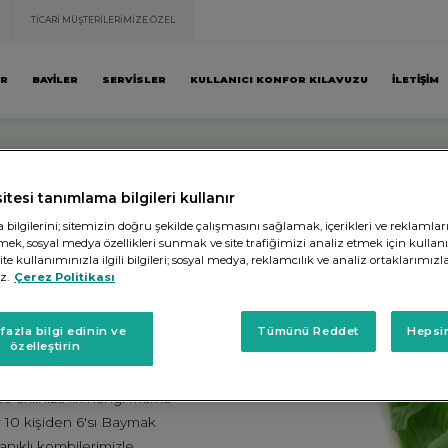
TİCARİ MÜŞTERİLERİMİZE ÖZEL
AR
BAYİLER
SERVİSLER
KULLANICI KONFOR KILAVUZU
İLETİŞİM
itesi tanımlama bilgileri kullanır
ilgilerini; sitemizin doğru şekilde çalışmasını sağlamak, içerikleri ve reklamlar
irmek, sosyal medya özellikleri sunmak ve site trafiğimizi analiz etmek için kullan
MBİ DENİNCE
e kullanımınızla ilgili bilgileri; sosyal medya, reklamcılık ve analiz ortaklarımızl
z.
Çerez Politikası
ELİYOR!
fazla bilgi edinin ve
Tümünü Reddet
Hepsin
özelleştirin
 Araştırma ve Danışmanlık'ın
ma Eğilimleri" araştırmasının
 aklınıza ilk hangi marka
 10 kişiden 6'sı Baymak
anıklı kombilerimizle