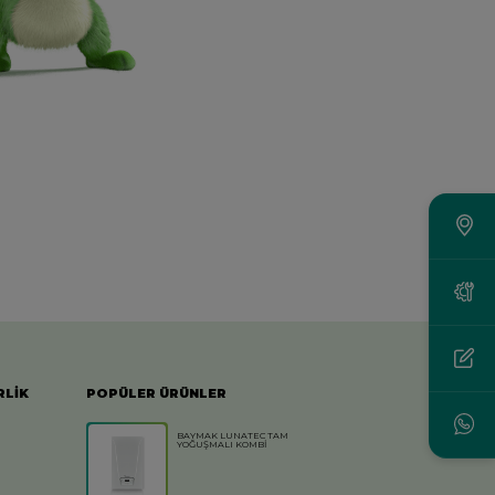
RLİK
POPÜLER ÜRÜNLER
BAYMAK LUNATEC TAM
YOĞUŞMALI KOMBİ