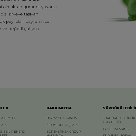
cihi olmaktan gurur duyuyoruz.
bizi zirveye taşıyan
ük payı olan bayilerimize,
e ve değerli çalışma
.
NLER
HAKKIMIZDA
SÜRDÜRÜLEBİLİ
 SİSTEMLERİ
BAYMAK HAKKINDA
SÜRDÜRÜLEBİLİRLİK
YOLCULUĞU
LAR
KİLOMETRE TAŞLARI
POLİTİKALARIMIZ
ENEBİLİR ENERJİ
BDR THERMEA GROUP
MLERİ
HAKKINDA
KURUMSAL SOSYAL