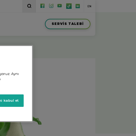
EN
SERVİS TALEBİ
ı
ıyoruz. Aynı
a
i kabul et