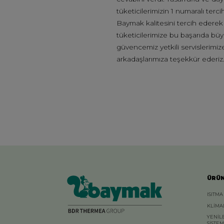
tüketicilerimizin 1 numaralı ter
Baymak kalitesini tercih ederek 
tüketicilerimize bu başarıda büy
güvencemiz yetkili servislerimiz
arkadaşlarımıza teşekkür ederiz
ÜRÜ
ISITMA
KLİMA
YENİL
SİSTE