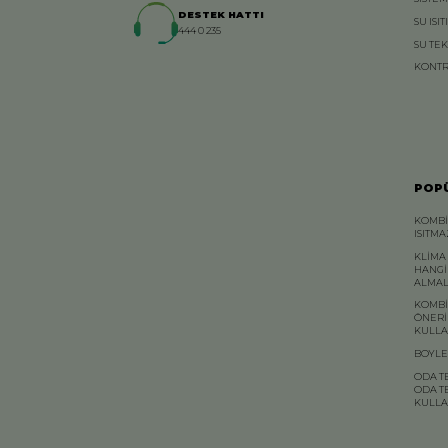
DESTEK HATTI
SU ISIT
444 0 235
SU TE
KONTR
POPÜ
KOMBİ
ISITM
KLİMA
HANGİ
ALMAL
KOMBİ
ÖNERİ
KULLA
BOYLE
ODA T
ODA T
KULLA