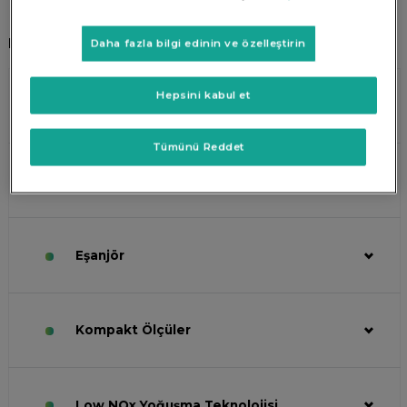
KOMBİ
Daha fazla bilgi edinin ve özelleştirin
Hepsini kabul et
A Sınıfı Mevsimsel Enerji Verimliliği
Tümünü Reddet
Cold Burner Door Teknolojisi
Eşanjör
Kompakt Ölçüler
Low NOx Yoğuşma Teknolojisi