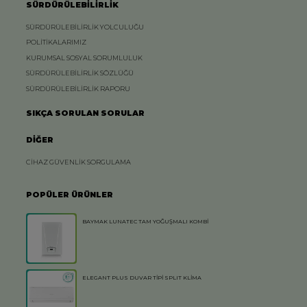
SÜRDÜRÜLEBİLİRLİK
SÜRDÜRÜLEBİLİRLİK YOLCULUĞU
POLİTİKALARIMIZ
KURUMSAL SOSYAL SORUMLULUK
SÜRDÜRÜLEBİLİRLİK SÖZLÜĞÜ
SÜRDÜRÜLEBİLİRLİK RAPORU
SIKÇA SORULAN SORULAR
DİĞER
CİHAZ GÜVENLİK SORGULAMA
POPÜLER ÜRÜNLER
BAYMAK LUNATEC TAM YOĞUŞMALI KOMBİ
ELEGANT PLUS DUVAR TİPİ SPLIT KLİMA