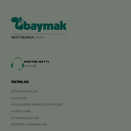
DESTEK HATTI
444 0 235
ÜRÜNLER
ISITMA SİSTEMLERİ
KLİMALAR
YENİLENEBİLİR ENERJİ SİSTEMLERİ
SU ISITICILARI
SU TEKNOLOJİLERİ
KONTROL EKİPMANLARI