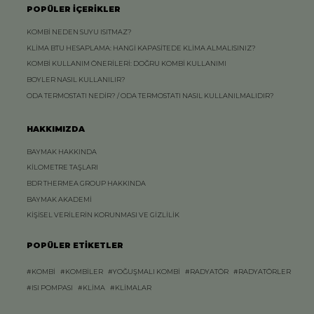
POPÜLER İÇERİKLER
KOMBİ NEDEN SUYU ISITMAZ?
KLİMA BTU HESAPLAMA: HANGİ KAPASİTEDE KLİMA ALMALISINIZ?
KOMBİ KULLANIM ÖNERİLERİ: DOĞRU KOMBİ KULLANIMI
BOYLER NASIL KULLANILIR?
ODA TERMOSTATI NEDİR? / ODA TERMOSTATI NASIL KULLANILMALIDIR?
HAKKIMIZDA
BAYMAK HAKKINDA
KİLOMETRE TAŞLARI
BDR THERMEA GROUP HAKKINDA
BAYMAK AKADEMİ
KİŞİSEL VERİLERİN KORUNMASI VE GİZLİLİK
POPÜLER ETİKETLER
#KOMBİ
#KOMBİLER
#YOĞUŞMALI KOMBİ
#RADYATÖR
#RADYATÖRLER
#ISI POMPASI
#KLİMA
#KLİMALAR