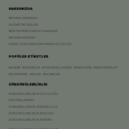
HAKKIMIZDA
BAYMAK HAKKINDA
KİLOMETRE TAŞLARI
BDR THERMEA GROUP HAKKINDA
BAYMAK AKADEMİ
KİŞİSEL VERİLERİN KORUNMASI VE GİZLİLİK
POPÜLER ETİKETLER
#KOMBİ
#KOMBİLER
#YOĞUŞMALI KOMBİ
#RADYATÖR
#RADYATÖRLER
#ISI POMPASI
#KLİMA
#KLİMALAR
SÜRDÜRÜLEBİLİRLİK
SÜRDÜRÜLEBİLİRLİK YOLCULUĞU
POLİTİKALARIMIZ
KURUMSAL SOSYAL SORUMLULUK
SÜRDÜRÜLEBİLİRLİK SÖZLÜĞÜ
SÜRDÜRÜLEBİLİRLİK RAPORU