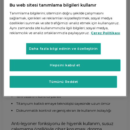
Bu web sitesi tanımlama bilgileri kullanır
Tanımlama bilgilerini; sitemizin doğru şekilde çalışmasını
sağlamak, içerikleri ve reklamları kişiselleştirmek, sosyal medya
özellikleri sunmak ve site trafiğimizi analiz etmek için kullanıyoruz.
Aynı zamanda site kullanımınızla ilgili bilgileri; sosyal medya,
reklamcılık ve analiz ortaklarımızla paylaşıyoruz.
Çerez Politikası
Daha fazla bilgi edinin ve özelleştirin
Hepsini kabul et
BAYMAK AQUA X-TOUCH
Tümünü Reddet
3200 W yüksek ısıtma gücü ile hızlı ısıtma ve zamandan
tasarruf
Yeni tasarım kontrol paneli
Titanyum katkılı emaye teknolojisi sayesinde uzun ömür
Dokunmatik kontrol ve geniş ekran ile kullanım kolaylığı
Anti-lejyoner fonksiyonu ile hijyenik kullanım, susuz
çalışmama özelliğiyle cihaz koruması, donma