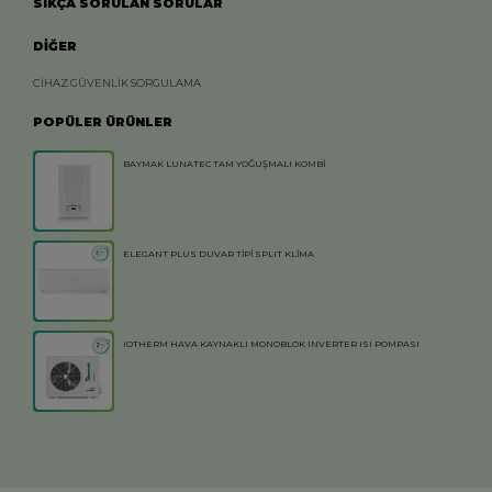
SIKÇA SORULAN SORULAR
DİĞER
CİHAZ GÜVENLİK SORGULAMA
POPÜLER ÜRÜNLER
BAYMAK LUNATEC TAM YOĞUŞMALI KOMBİ
ELEGANT PLUS DUVAR TİPİ SPLIT KLİMA
IOTHERM HAVA KAYNAKLI MONOBLOK INVERTER ISI POMPASI