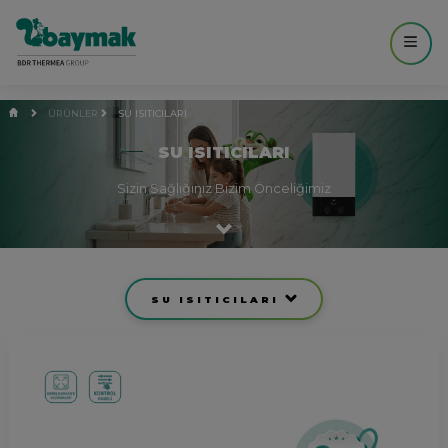
ÜRÜNLER
SU ISITICILARI
SU ISITICILARI
Sizin Sağlığınız Bizim Önceliğimiz
SU ISITICILARI