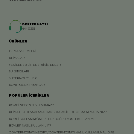
DESTEK HATTI
444 0 235
ÜRÜNLER
ISITMA SİSTEMLERİ
KLİMALAR
YENİLENEBİLİR ENERJİ SİSTEMLERİ
SU ISITICILARI
SU TEKNOLOJİLERİ
KONTROL EKİPMANLARI
POPÜLER İÇERİKLER
KOMBİ NEDEN SUYU ISITMAZ?
KLİMA BTU HESAPLAMA: HANGİ KAPASİTEDE KLİMA ALMALISINIZ?
KOMBİ KULLANIM ÖNERİLERİ: DOĞRU KOMBİ KULLANIMI
BOYLER NASIL KULLANILIR?
ODA TERMOSTATI NEDİR? / ODA TERMOSTATI NASIL KULLANILMALIDIR?