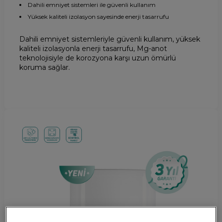
Dahili emniyet sistemleri ile güvenli kullanım
Yüksek kaliteli izolasyon sayesinde enerji tasarrufu
Dahili emniyet sistemleriyle güvenli kullanım, yüksek
kaliteli izolasyonla enerji tasarrufu, Mg-anot
teknolojisiyle de korozyona karşı uzun ömürlü
koruma sağlar.