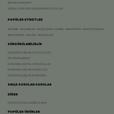
BAYMAK AKADEMİ
KİŞİSEL VERİLERİN KORUNMASI VE GİZLİLİK
POPÜLER ETİKETLER
#KOMBİ
#KOMBİLER
#YOĞUŞMALI KOMBİ
#RADYATÖR
#RADYATÖRLER
#ISI POMPASI
#KLİMA
#KLİMALAR
SÜRDÜRÜLEBİLİRLİK
SÜRDÜRÜLEBİLİRLİK YOLCULUĞU
POLİTİKALARIMIZ
KURUMSAL SOSYAL SORUMLULUK
SÜRDÜRÜLEBİLİRLİK SÖZLÜĞÜ
SÜRDÜRÜLEBİLİRLİK RAPORU
SIKÇA SORULAN SORULAR
DİĞER
CİHAZ GÜVENLİK SORGULAMA
POPÜLER ÜRÜNLER