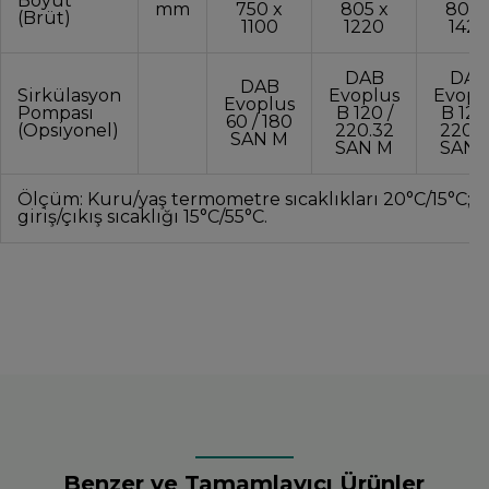
Boyut
mm
750 x
805 x
805 
(Brüt)
1100
1220
1420
DAB
DAB
DAB
Sirkülasyon
Evoplus
Evopl
Evoplus
Pompası
B 120 /
B 120
60 / 180
(Opsiyonel)
220.32
220.3
SAN M
SAN M
SAN 
Ölçüm: Kuru/yaş termometre sıcaklıkları 20°C/15°C; 
giriş/çıkış sıcaklığı 15°C/55°C.
Benzer ve Tamamlayıcı Ürünler