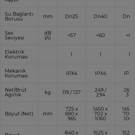
Su Bağlantı
mm
Dn25
Dn40
Dn4
Borusu
Ses
dB
<57
<60
<61
Seviyesi
(A)
Elektrik
l
l
l
Koruması
Mekanik
IPX4
IPX4
IPX4
Koruması
Net/Brüt
249 /
268 
kg
119 / 137
Ağırlık
294
316
725 x
1450 x
1450 
Boyut (Net)
mm
690 x
702 x
702 
965
1060
1060
840 x
1525 x
1525 