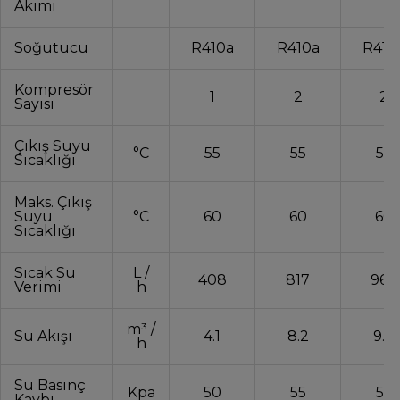
Akımı
Soğutucu
R410a
R410a
R410
Kompresör
1
2
2
Sayısı
Çıkış Suyu
°C
55
55
55
Sıcaklığı
Maks. Çıkış
Suyu
°C
60
60
60
Sıcaklığı
Sıcak Su
L /
408
817
967
Verimi
h
m³ /
Su Akışı
4.1
8.2
9.7
h
Su Basınç
Kpa
50
55
55
Kaybı