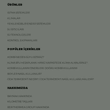
ÜRÜNLER
ISITMA SİSTEMLERİ
KLİMALAR
YENİLENEBİLİR ENERJİ SİSTEMLERİ
SU ISITICILARI
SU TEKNOLOJİLERİ
KONTROL EKİPMANLARI
POPÜLER İÇERİKLER
KOMBİ NEDEN SUYU ISITMAZ?
KLİMA BTU HESAPLAMA: HANGİ KAPASİTEDE KLİMA ALMALISINIZ?
KOMBİ KULLANIM ÖNERİLERİ: DOĞRU KOMBİ KULLANIMI
BOYLER NASIL KULLANILIR?
ODA TERMOSTATI NEDİR? / ODA TERMOSTATI NASIL KULLANILMALIDIR?
HAKKIMIZDA
BAYMAK HAKKINDA
KİLOMETRE TAŞLARI
BDR THERMEA GROUP HAKKINDA