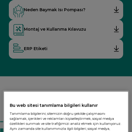
Neden Baymak Isı Pompası?
Montaj ve Kullanma Kılavuzu
ERP Etiketi
Teknik Özellikler
Bu web sitesi tanımlama bilgileri kullanır
Tanımlama bilgilerini; sitemizin doğru şekilde çalışmasını
sağlamak, içerikleri ve reklamları kişiselleştirmek, sosyal medya
özellikleri sunmak ve site trafiğimizi analiz etmek için kullanıyoruz.
Aynı zamanda site kullanımınızla ilgili bilgileri; sosyal medya,