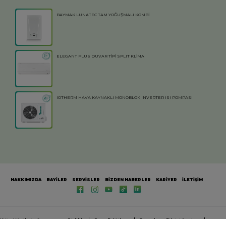
BAYMAK LUNATEC TAM YOĞUŞMALI KOMBİ
ELEGANT PLUS DUVAR TİPİ SPLIT KLİMA
IOTHERM HAVA KAYNAKLI MONOBLOK INVERTER ISI POMPASI
HAKKIMIZDA
BAYİLER
SERVİSLER
BİZDEN HABERLER
KARİYER
İLETİŞİM
Kişisel Verilerin Korunması ve Gizlilik
Çerez Politikası
Tanımlama Bilgisi Ayarları
Bilgi Toplumu Hizmetleri