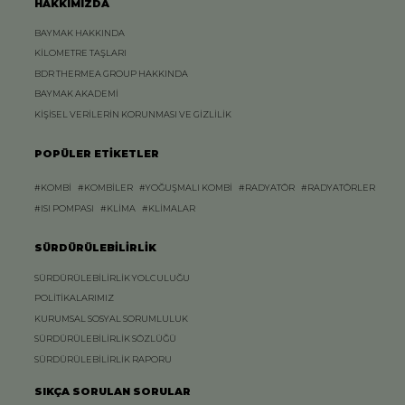
HAKKIMIZDA
BAYMAK HAKKINDA
KİLOMETRE TAŞLARI
BDR THERMEA GROUP HAKKINDA
BAYMAK AKADEMİ
KİŞİSEL VERİLERİN KORUNMASI VE GİZLİLİK
POPÜLER ETİKETLER
#KOMBİ
#KOMBİLER
#YOĞUŞMALI KOMBİ
#RADYATÖR
#RADYATÖRLER
#ISI POMPASI
#KLİMA
#KLİMALAR
SÜRDÜRÜLEBİLİRLİK
SÜRDÜRÜLEBİLİRLİK YOLCULUĞU
POLİTİKALARIMIZ
KURUMSAL SOSYAL SORUMLULUK
SÜRDÜRÜLEBİLİRLİK SÖZLÜĞÜ
SÜRDÜRÜLEBİLİRLİK RAPORU
SIKÇA SORULAN SORULAR