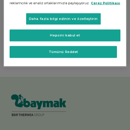
reklamcılık ve analiz ortaklarımızla paylaşıyoruz.
Çerez Politikası
İlgilini çekebilecek diğer kelimeler
Daha fazla bilgi edinin ve özelleştirin
Yoksulluğa Son (SKA1)
Yeşil Yatırım
Hepsini kabul et
Yeşil Ekonomi
Yeşil Kompozitler
Yeşil Bankacılık
Yeşil Yazılım
Tümünü Reddet