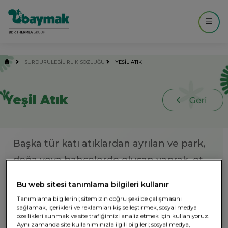
------------- MAIN ----------------- -->
SÜRDÜRÜLEBİLİRLİK SÖZLÜĞÜ
YEŞIL ATIK
Yeşil Atık
Başka tür katı atıklardan ayrılan ve park,
doğa veya bahçelerde oluşan yaprak, ot
kırpıkları, çalı, dal ve diğer organik madde
Bu web sitesi tanımlama bilgileri kullanır
türleri. Toplanması ve işlenmesi daha zor
Tanımlama bilgilerini; sitemizin doğru şekilde çalışmasını
olan gıda atıklarını içermez.
sağlamak, içerikleri ve reklamları kişiselleştirmek, sosyal medya
özellikleri sunmak ve site trafiğimizi analiz etmek için kullanıyoruz.
Aynı zamanda site kullanımınızla ilgili bilgileri; sosyal medya,