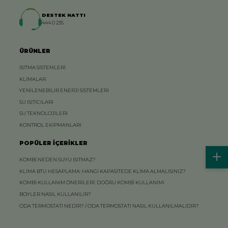
DESTEK HATTI
444 0 235
ÜRÜNLER
ISITMA SİSTEMLERİ
KLİMALAR
YENİLENEBİLİR ENERJİ SİSTEMLERİ
SU ISITICILARI
SU TEKNOLOJİLERİ
KONTROL EKİPMANLARI
POPÜLER İÇERİKLER
KOMBİ NEDEN SUYU ISITMAZ?
KLİMA BTU HESAPLAMA: HANGİ KAPASİTEDE KLİMA ALMALISINIZ?
KOMBİ KULLANIM ÖNERİLERİ: DOĞRU KOMBİ KULLANIMI
BOYLER NASIL KULLANILIR?
ODA TERMOSTATI NEDİR? / ODA TERMOSTATI NASIL KULLANILMALIDIR?