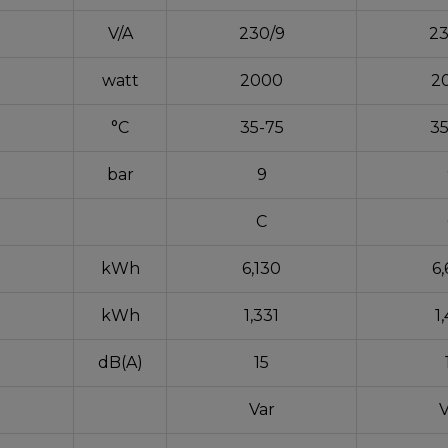
V/A
230/9
23
watt
2000
2
°C
35-75
35
bar
9
C
kWh
6,130
6,
kWh
1,331
1
dB(A)
15
Var
V