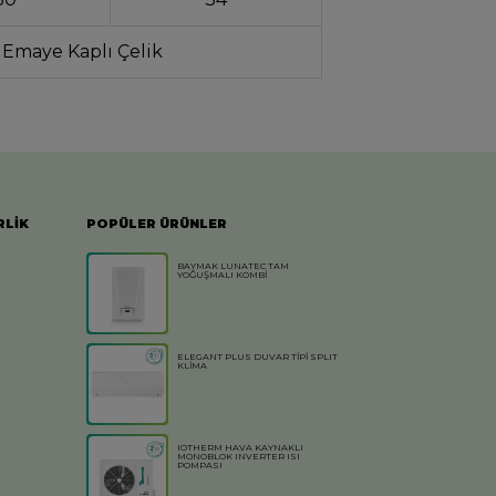
 Emaye Kaplı Çelik
RLİK
POPÜLER ÜRÜNLER
BAYMAK LUNATEC TAM
YOĞUŞMALI KOMBİ
ELEGANT PLUS DUVAR TİPİ SPLIT
KLİMA
IOTHERM HAVA KAYNAKLI
MONOBLOK INVERTER ISI
POMPASI