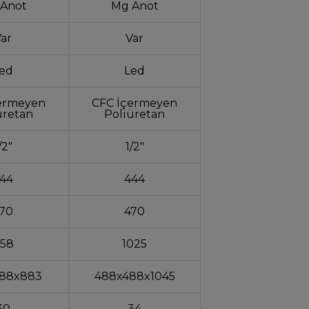
Anot
Mg Anot
ar
Var
ed
Led
ermeyen
CFC İçermeyen
üretan
Poliüretan
/2"
1/2"
44
444
70
470
58
1025
88x883
488x488x1045
30
34