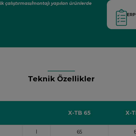
 ilk çalıştırması/montajı yapılan ürünlerde
ERP 
Teknik Özellikler
X-TB 65
X-T
l
65