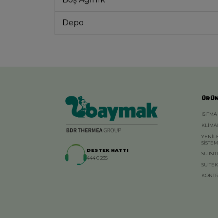
Depo
ÜRÜ
ISITMA
KLİMA
YENİL
SİSTE
DESTEK HATTI
SU ISIT
444 0 235
SU TE
KONTR