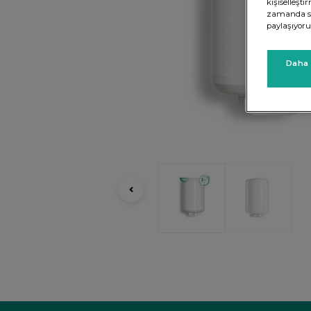
kişiselleşt
zamanda sit
paylaşıyoru
Daha 