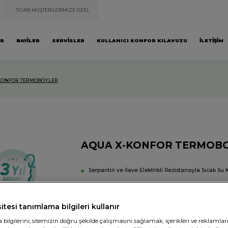
TİCARİ MÜŞTERİLERİMİZE ÖZEL
AR
BAYİLER
SERVİSLER
KULLANICI KONFOR KILAVUZU
İLETİŞİM
KONFOR TERMOBOYLER
AQUA X-KONFOR TERMOB
Serpantin ve İlave Elektrikli Rezistansıyla Sıcak Su
Özel Emaye Teknolojisi Sayesinde Uzun Ömür
4 Farklı Emniyet Sistemi ile Güvenli Tasarım
itesi tanımlama bilgileri kullanır
Korozyona Karşı Koruma
ilgilerini; sitemizin doğru şekilde çalışmasını sağlamak, içerikleri ve reklamlar