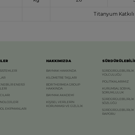
Titanyum Katkılı
NLER
HAKKIMIZDA
SÜRDÜRÜLEBİLİ
 SİSTEMLERİ
BAYMAK HAKKINDA
SÜRDÜRÜLEBİLİRLİK
YOLCULUĞU
LAR
KİLOMETRE TAŞLARI
POLİTİKALARIMIZ
ENEBİLİR ENERJİ
BDR THERMEA GROUP
MLERİ
HAKKINDA
KURUMSAL SOSYAL
SORUMLULUK
ICILARI
BAYMAK AKADEMİ
SÜRDÜRÜLEBİLİRLİK
KNOLOJİLERİ
KİŞİSEL VERİLERİN
SÖZLÜĞÜ
KORUNMASI VE GİZLİLİK
OL EKİPMANLARI
SÜRDÜRÜLEBİLİRLİK
RAPORU