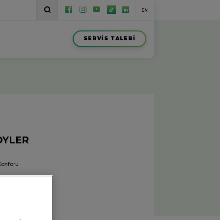
EN
SERVİS TALEBİ
OYLER
 Konforu
ı