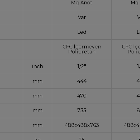
Mg Anot
Mg 
Var
V
Led
L
CFC İçermeyen
CFC İç
Poliüretan
Poli
inch
1/2"
1
mm
444
4
mm
470
4
mm
735
8
mm
488x488x763
488x4
kg
26