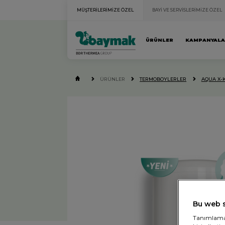
MÜŞTERİLERİMİZE ÖZEL
BAYİ VE SERVİSLERİMİZE ÖZEL
ÜRÜNLER
KAMPANYAL
ÜRÜNLER
TERMOBOYLERLER
AQUA X-
Bu web s
Tanımlama b