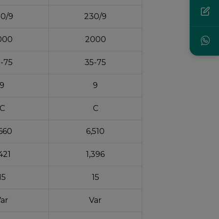
0/9
230/9
000
2000
-75
35-75
9
9
C
C
660
6,510
,421
1,396
15
15
ar
Var