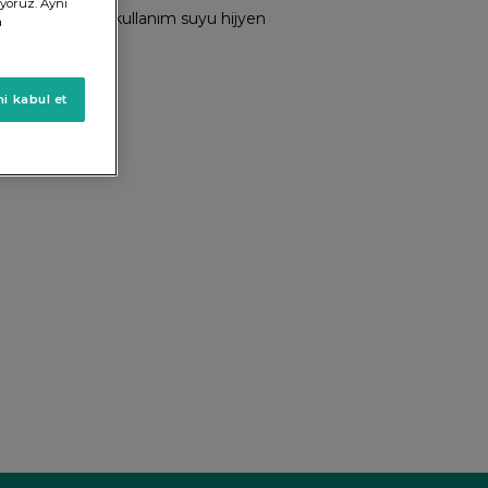
ıyoruz. Aynı
sarrufu sağlanır, kullanım suyu hijyen
a
i kabul et