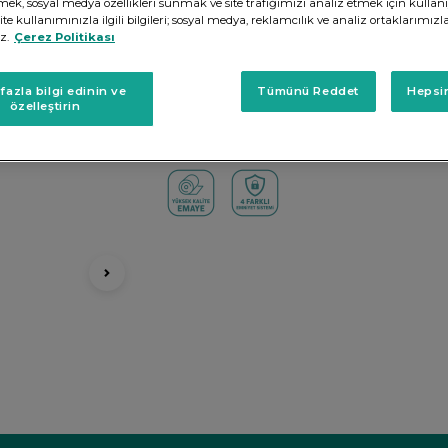
irmek, sosyal medya özellikleri sunmak ve site trafiğimizi analiz etmek için kullan
Elektrik ve diğer ısı kaynaklarıyla enerji ta
e kullanımınızla ilgili bilgileri; sosyal medya, reklamcılık ve analiz ortaklarımızl
sertifikasına sahiptir.
z.
Çerez Politikası
EN YAKIN BAYİ
fazla bilgi edinin ve
Tümünü Reddet
Hepsin
özelleştirin