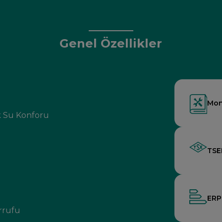
Genel Özellikler
Mon
ak Su Konforu
TSE
ERP 
arrufu