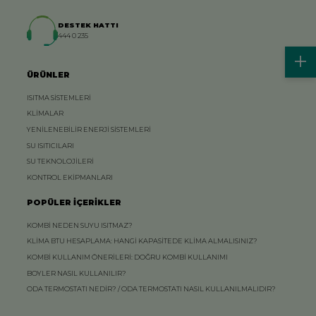
DESTEK HATTI
444 0 235
ÜRÜNLER
ISITMA SİSTEMLERİ
KLİMALAR
YENİLENEBİLİR ENERJİ SİSTEMLERİ
SU ISITICILARI
SU TEKNOLOJİLERİ
KONTROL EKİPMANLARI
POPÜLER İÇERİKLER
KOMBİ NEDEN SUYU ISITMAZ?
KLİMA BTU HESAPLAMA: HANGİ KAPASİTEDE KLİMA ALMALISINIZ?
KOMBİ KULLANIM ÖNERİLERİ: DOĞRU KOMBİ KULLANIMI
BOYLER NASIL KULLANILIR?
ODA TERMOSTATI NEDİR? / ODA TERMOSTATI NASIL KULLANILMALIDIR?