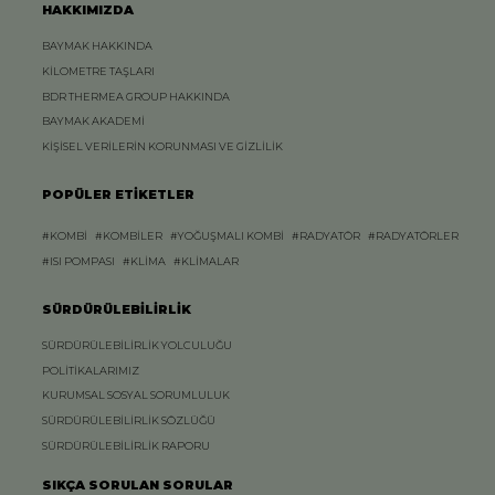
HAKKIMIZDA
BAYMAK HAKKINDA
KİLOMETRE TAŞLARI
BDR THERMEA GROUP HAKKINDA
BAYMAK AKADEMİ
KİŞİSEL VERİLERİN KORUNMASI VE GİZLİLİK
POPÜLER ETİKETLER
#KOMBİ
#KOMBİLER
#YOĞUŞMALI KOMBİ
#RADYATÖR
#RADYATÖRLER
#ISI POMPASI
#KLİMA
#KLİMALAR
SÜRDÜRÜLEBİLİRLİK
SÜRDÜRÜLEBİLİRLİK YOLCULUĞU
POLİTİKALARIMIZ
KURUMSAL SOSYAL SORUMLULUK
SÜRDÜRÜLEBİLİRLİK SÖZLÜĞÜ
SÜRDÜRÜLEBİLİRLİK RAPORU
SIKÇA SORULAN SORULAR