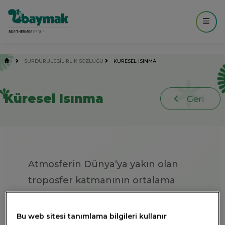
------------- MAIN ----------------- -->
SÜRDÜRÜLEBİLİRLİK SÖZLÜĞÜ
KÜRESEL ISINMA
Küresel Isınma
Atmosferin Dünya’ya yakın olan
troposfer katmanının ortalama
sıcaklık değerindeki artış. Küresel
ısınma insan kaynaklı iklim
Bu web sitesi tanımlama bilgileri kullanır