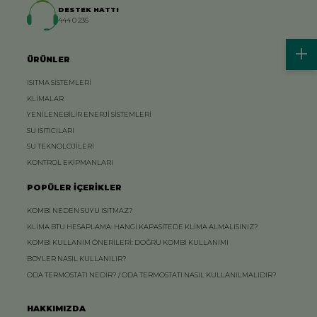
DESTEK HATTI
444 0 235
ÜRÜNLER
ISITMA SİSTEMLERİ
KLİMALAR
YENİLENEBİLİR ENERJİ SİSTEMLERİ
SU ISITICILARI
SU TEKNOLOJİLERİ
KONTROL EKİPMANLARI
POPÜLER İÇERİKLER
KOMBİ NEDEN SUYU ISITMAZ?
KLİMA BTU HESAPLAMA: HANGİ KAPASİTEDE KLİMA ALMALISINIZ?
KOMBİ KULLANIM ÖNERİLERİ: DOĞRU KOMBİ KULLANIMI
BOYLER NASIL KULLANILIR?
ODA TERMOSTATI NEDİR? / ODA TERMOSTATI NASIL KULLANILMALIDIR?
HAKKIMIZDA