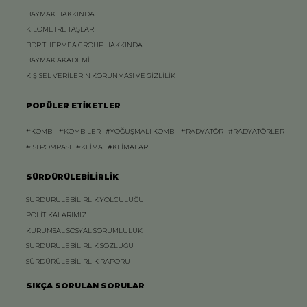
BAYMAK HAKKINDA
KİLOMETRE TAŞLARI
BDR THERMEA GROUP HAKKINDA
BAYMAK AKADEMİ
KİŞİSEL VERİLERİN KORUNMASI VE GİZLİLİK
POPÜLER ETİKETLER
#KOMBİ
#KOMBİLER
#YOĞUŞMALI KOMBİ
#RADYATÖR
#RADYATÖRLER
#ISI POMPASI
#KLİMA
#KLİMALAR
SÜRDÜRÜLEBİLİRLİK
SÜRDÜRÜLEBİLİRLİK YOLCULUĞU
POLİTİKALARIMIZ
KURUMSAL SOSYAL SORUMLULUK
SÜRDÜRÜLEBİLİRLİK SÖZLÜĞÜ
SÜRDÜRÜLEBİLİRLİK RAPORU
SIKÇA SORULAN SORULAR