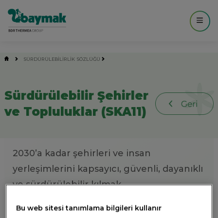
------------- MAIN ----------------- -->
SÜRDÜRÜLEBİLİRLİK SÖZLÜĞÜ
SÜRDÜRÜLEBILIR ŞEHIRLER VE TOPLULUKLA
Sürdürülebilir Şehirler
ve Topluluklar (SKA11)
2030’a kadar şehirleri ve insan
yerleşimlerini kapsayıcı, güvenli, dayanıklı
ve sürdürülebilir kılmak.
Bu web sitesi tanımlama bilgileri kullanır
BM’ye göre, 2050 yılında dünya üzerinde