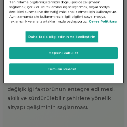
Tanımlama bilgilerini; sitemizin doğru şekilde çalışmasını
şehirlerde yaşayan insanların oranı % 68’e
sağlamak, içerikleri ve reklamları kişiselleştirmek, sosyal medya
özellikleri sunmak ve site trafiğimizi analiz etmek için kullanıyoruz.
çıkacak.
Aynı zamanda site kullanımınızla ilgili bilgileri; sosyal medya,
reklamcılık ve analiz ortaklarımızla paylaşıyoruz.
Çerez Politikası
Hedef; 2030’a kadar herkesin yeterli,
Daha fazla bilgi edinin ve özelleştirin
güvenli ve uygun fiyatlı konutlara ve
temel hizmetlere erişimini sağlanmak ve
Hepsini kabul et
gecekondu mahallelerini iyileştirmek.
Tümünü Reddet
NASIL? Dar gelirlilerin konuta erişiminin
artırılması, afet yönetim sürecine iklim
değişikliği faktörünün entegre edilmesi,
akıllı ve sürdürülebilir şehirlere yönelik
altyapı gelişiminin sağlanması.