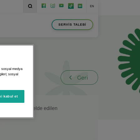
EN
SERVİS TALEBİ
ek, sosyal medya
gileri; sosyal
i kabul et
lan kökenlerden elde edilen