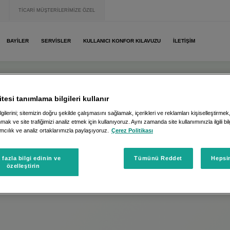
TİCARİ MÜŞTERİLERİMİZE ÖZEL
BAYİLER
SERVİSLER
KULLANICI KONFOR KILAVUZU
İLETİŞİM
TEMELLI
tesi tanımlama bilgileri kullanır
gilerini; sitemizin doğru şekilde çalışmasını sağlamak, içerikleri ve reklamları kişiselleştirm
nmak ve site trafiğimizi analiz etmek için kullanıyoruz. Aynı zamanda site kullanımınızla ilgili bil
cılık ve analiz ortaklarımızla paylaşıyoruz.
Çerez Politikası
fazla bilgi edinin ve
Tümünü Reddet
Hepsin
özelleştirin
eya yenilenebilir kaynaklardan; canlı veya bir zamanlar canlı o