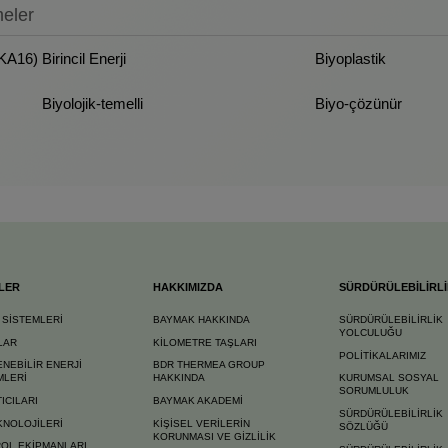
meler
SKA16)
Birincil Enerji
Biyoplastik
Biyolojik-temelli
Biyo-çözünür
LER
HAKKIMIZDA
SÜRDÜRÜLEBİLİRL
A SİSTEMLERİ
BAYMAK HAKKINDA
SÜRDÜRÜLEBİLİRLİK
YOLCULUĞU
LAR
KİLOMETRE TAŞLARI
POLİTİKALARIMIZ
ENEBİLİR ENERJİ
BDR THERMEA GROUP
MLERİ
HAKKINDA
KURUMSAL SOSYAL
SORUMLULUK
TICILARI
BAYMAK AKADEMİ
SÜRDÜRÜLEBİLİRLİK
KNOLOJİLERİ
KİŞİSEL VERİLERİN
SÖZLÜĞÜ
KORUNMASI VE GİZLİLİK
OL EKİPMANLARI