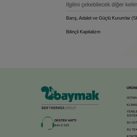
İlgilini çekebilecek diğer keli
Barış, Adalet ve Güçlü Kurumlar (
Bilinçli Kapitalizm
ÜRÜN
ISITM
KLİMA
YENİL
SİSTE
DESTEK HATTI
SU ISI
444 0 235
SU TE
KONTR