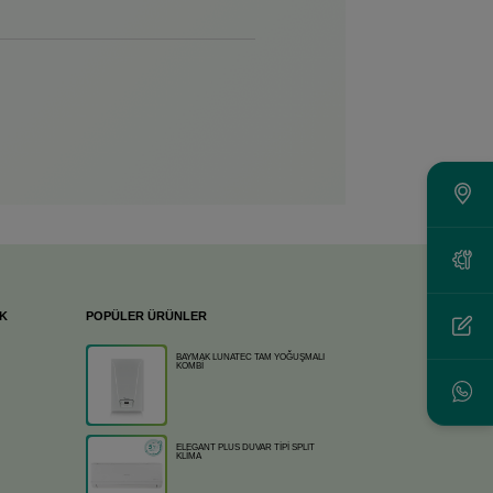
İK
POPÜLER ÜRÜNLER
BAYMAK LUNATEC TAM YOĞUŞMALI
KOMBİ
ELEGANT PLUS DUVAR TİPİ SPLIT
KLİMA