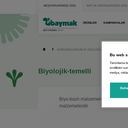
------------- MAIN ----------------- -->
MÜŞTERİLERİMİZE ÖZEL
BAYİ VE SERVİSLERİMİZE ÖZEL
ÜRÜNLER
KAMPANYALAR
SÜRDÜRÜLEBİLİRLİK SÖZLÜĞÜ
BIYOLOJIK-
Bu web si
Tanımlama bil
özellikleri su
Biyolojik-temelli
medya, reklam
Daha 
Biyo-bazlı malzemeler, biyolojik v
malzemelerdir.