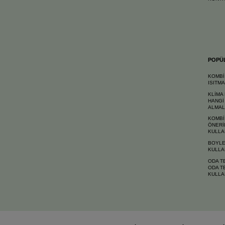
POPÜ
KOMBİ
ISITM
KLİMA
HANGİ
ALMAL
KOMBİ
ÖNERİ
KULLA
BOYLE
KULLA
ODA T
ODA T
KULLA