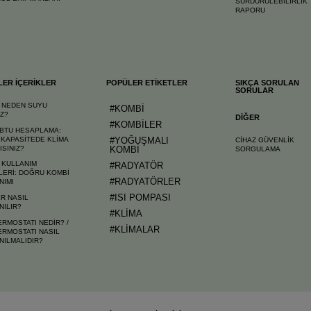
SÜRDÜRÜLEBİLİRLİK
RAPORU
LER İÇERİKLER
POPÜLER ETİKETLER
SIKÇA SORULAN
SORULAR
 NEDEN SUYU
#KOMBİ
AZ?
DİĞER
#KOMBİLER
 BTU HESAPLAMA:
 KAPASİTEDE KLİMA
#YOĞUŞMALI
CİHAZ GÜVENLİK
ISINIZ?
KOMBİ
SORGULAMA
 KULLANIM
#RADYATÖR
LERİ: DOĞRU KOMBİ
#RADYATÖRLER
NIMI
#ISI POMPASI
R NASIL
NILIR?
#KLİMA
ERMOSTATI NEDİR? /
#KLİMALAR
ERMOSTATI NASIL
NILMALIDIR?